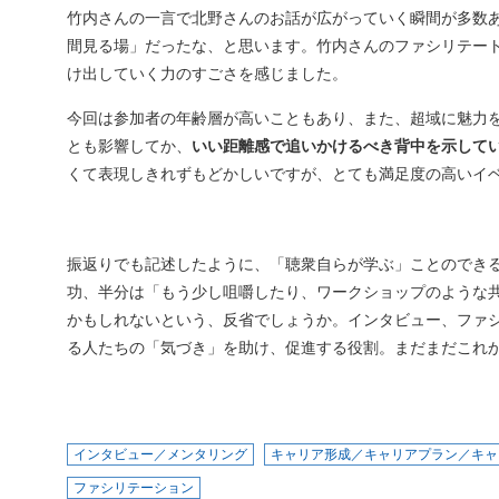
竹内さんの一言で北野さんのお話が広がっていく瞬間が多数
間見る場」だったな、と思います。竹内さんのファシリテー
け出していく力のすごさを感じました。
今回は参加者の年齢層が高いこともあり、また、超域に魅力
とも影響してか、
いい距離感で追いかけるべき背中を示して
くて表現しきれずもどかしいですが、とても満足度の高いイ
振返りでも記述したように、「聴衆自らが学ぶ」ことのでき
功、半分は「もう少し咀嚼したり、ワークショップのような
かもしれないという、反省でしょうか。インタビュー、ファ
る人たちの「気づき」を助け、促進する役割。まだまだこれ
インタビュー／メンタリング
キャリア形成／キャリアプラン／キャ
ファシリテーション