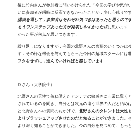
後に竹内さんが参加者に問いかけられた「今回の学びや気付
いに参加者が瞬時に反応できなかったことが，少し心残りで
講演を通して，参加者はそれぞれ気づきはあったと思うので
もうワンステップあった方が発表しやすかった
様
に思います
かった事が何点か思いつきます．
繰り返しになりますが，今回の北野さんの言葉のいくつかは
す．その様な機会を与えてもらった今回の超域スクールには
フタをせずに，進んでいければと感じています
．
Ｄさん（大学院生）
北野さんの天性で兼ね備えたアンテナの敏感さに非常に驚く
されているのを聞き、自分とは次元の違う世界の人だと始め
と北野さんへの質問のおかげで、
北野さんのタレントは天性
よりブラッシュアップさせたのだと知ることができました
。
より深く知ることができました。今の自分を見つめて、もっ