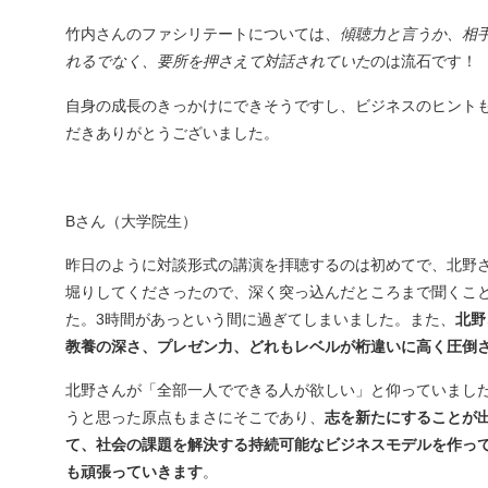
竹内さんのファシリテートについては、
傾聴力と言うか、相
れるでなく、要所を押さえて対話されていた
のは流石です！
自身の成長のきっかけにできそうですし、ビジネスのヒント
だきありがとうございました。
Bさん（大学院生）
昨日のように対談形式の講演を拝聴するのは初めてで、北野
堀りしてくださったので、深く突っ込んだところまで聞くこ
た。3時間があっという間に過ぎてしまいました。また、
北野
教養の深さ、プレゼン力、どれもレベルが桁違いに高く圧倒
北野さんが「全部一人でできる人が欲しい」と仰っていまし
うと思った原点もまさにそこであり、
志を新たにすることが
て、社会の課題を解決する持続可能なビジネスモデルを作っ
も頑張っていきます
。